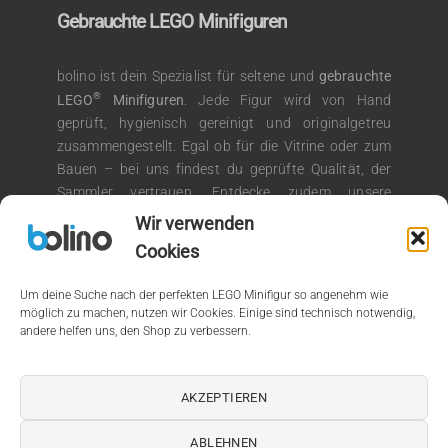
Gebrauchte LEGO Minifiguren
bolino ist dein Spezialist für seltene und
gebrauchte
®
LEGO
Minifiguren
. Jede Figur wird von Hand
geprüft, hygienisch gereinigt und originalgetreu
zusammengestellt. Egal ob für die Vitrine oder zum
Bauen – bei uns findest du geprüfte Qualität, der
Sammler vertrauen. Entdecke zudem unsere
®
Auswahl an LEGO
Kiloware für kreative
Wir verwenden
Bauprojekte.
Cookies
Um deine Suche nach der perfekten LEGO Minifigur so angenehm wie
möglich zu machen, nutzen wir Cookies. Einige sind technisch notwendig,
andere helfen uns, den Shop zu verbessern.
© 2026 by bolino.de
Kein Mehrwertsteuerausweis, da Kleinunternehmer nach §19
AKZEPTIEREN
(1) UStG.
ABLEHNEN