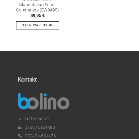
Mandalorian Super
Commando (SW0495)
49,95
€
IN DEN WARENKORB
Kontakt
Lutterbach 1
31867 Lauenau
05043-4681473