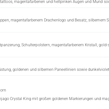
ntattoos, magentafarbenen und hellpinken Augen und Mund s
Rippen, magentafarbenem Drachenlogo und Besatz, silbernem 
stpanzerung, Schulterpolstern, magentafarbenem Kristall, gold
üstung, goldenen und silbernen Paneellinien sowie dunkelviole
horn
njago Crystal King mit großen goldenen Markierungen und ma