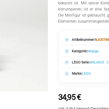
bekannt ist. Mit seiner Kont
korrumpieren, ist er eine 
Die Minifigur ist gebraucht, 
Elementen zusammengestellt
Artikelnummer:
NJO076
Kategorie:
Ninjago
LEGO Serie:
NINJAGO - Cr
Marke:
LEGO
34,95
€
zzgl. 5,49 € Versand (Deutschlan