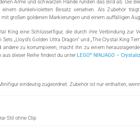
ldenen Arme und schwarzen Hände runden das Bild ab. Die Bei
 einem dunkelvioletten Besatz versehen. Als Zubehör trägt
e mit großen goldenen Markierungen und einem auffälligen Au
al King eine Schlüsselfigur, die durch ihre Verbindung zur V
 den Sets „Lloyd’s Golden Ultra Dragon“ und „The Crystal King Te
 und andere zu korrumpieren, macht ihn zu einem herausragen
®
 aus dieser Reihe findest du unter
LEGO
NINJAGO – Crystaliz
Minifigur eindeutig zugeordnet. Zubehör ist nur enthalten, wenn
i-Stil ohne Clip