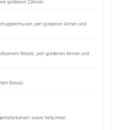
owie goldenen Zähnen
Schuppenmuster, perl-goldenen Armen und
-silbernem Besatz, perl-goldenen Armen und
ttem Besatz
gentafarbenem sowie hellpinken