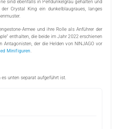
ne sind ebenfalls in Perldunkelgrau gehalten und
 der Crystal King ein dunkelblaugraues, langes
genmuster.
engestone-Armee und ihre Rolle als Anführer der
mple“ enthalten, die beide im Jahr 2022 erschienen
den Antagonisten, der die Helden von NINJAGO vor
ed Minifiguren
.
 es unten separat aufgeführt ist.