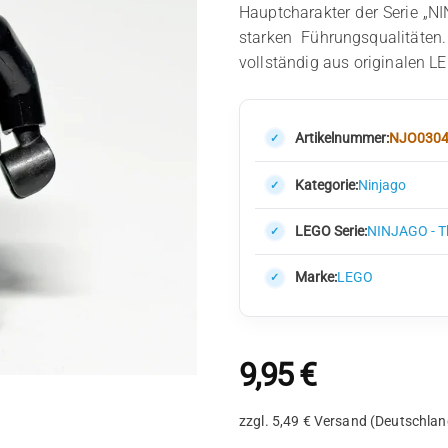
Hauptcharakter der Serie „N
starken Führungsqualitäten.
vollständig aus originalen 
Artikelnummer:
NJO030
Kategorie:
Ninjago
LEGO Serie:
NINJAGO - T
Marke:
LEGO
9,95
€
zzgl. 5,49 € Versand (Deutschlan