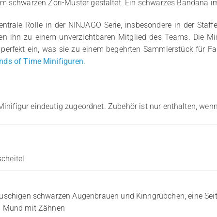
m schwarzen Zori-Muster gestaltet. Ein schwarzes Bandana im 
zentrale Rolle in der NINJAGO Serie, insbesondere in der Staf
 ihn zu einem unverzichtbaren Mitglied des Teams. Die Minifi
 perfekt ein, was sie zu einem begehrten Sammlerstück für Fa
ds of Time Minifiguren
.
Minifigur eindeutig zugeordnet. Zubehör ist nur enthalten, wenn
cheitel
t buschigen schwarzen Augenbrauen und Kinngrübchen; eine Sei
nen Mund mit Zähnen