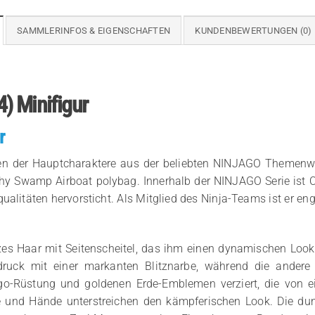
SAMMLERINFOS & EIGENSCHAFTEN
KUNDENBEWERTUNGEN (0)
) Minifigur
r
nen der Hauptcharaktere aus der beliebten NINJAGO Themenwel
thy Swamp Airboat polybag. Innerhalb der NINJAGO Serie ist C
ualitäten hervorsticht. Als Mitglied des Ninja-Teams ist er 
es Haar mit Seitenscheitel, das ihm einen dynamischen Look ve
druck mit einer markanten Blitznarbe, während die andere
njago-Rüstung und goldenen Erde-Emblemen verziert, die vo
e und Hände unterstreichen den kämpferischen Look. Die du