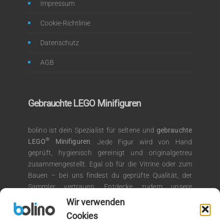
Impressum
Cookie-Richtlinie
Datenschutz
AGB
Gebrauchte LEGO Minifiguren
bolino ist dein Spezialist für seltene und
gebrauchte
®
LEGO
Minifiguren
. Jede Figur wird von Hand
geprüft, hygienisch gereinigt und originalgetreu
zusammengestellt. Egal ob für die Vitrine oder zum
Bauen – bei uns findest du geprüfte Qualität, der
Sammler vertrauen. Entdecke zudem unsere
®
Auswahl an LEGO
Kiloware für kreative
Wir verwenden
Bauprojekte.
Cookies