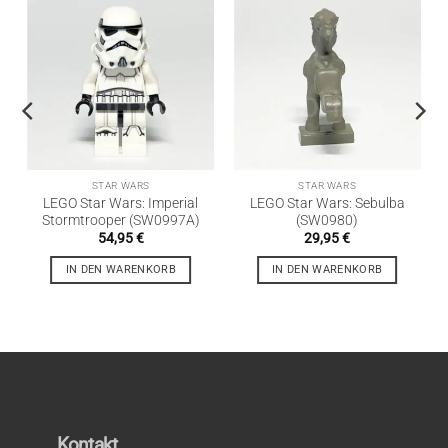
STAR WARS
STAR WARS
LEGO Star Wars: Imperial
LEGO Star Wars: Sebulba
Stormtrooper (SW0997A)
(SW0980)
54,95
€
29,95
€
IN DEN WARENKORB
IN DEN WARENKORB
Kontakt