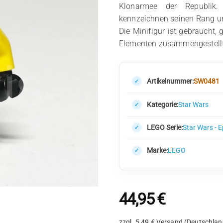
Klonarmee der Republik.
kennzeichnen seinen Rang u
Die Minifigur ist gebraucht, 
Elementen zusammengestellt
Artikelnummer:
SW0481
Kategorie:
Star Wars
LEGO Serie:
Star Wars - 
Marke:
LEGO
44,95
€
zzgl. 5,49 € Versand (Deutschlan