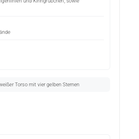
ngenlinien und Kinngrübchen, sowie
Hände
eißer Torso mit vier gelben Sternen