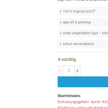
®
✓ 100 % Original LEGO
✓ geprüft & gereinigt
✓ exakt abgebildete Figur – kein
✓ sofort versandbereit
4 vorrätig
LEGO Star Wars: Clone Tr
Warnhinweis:
Erstickungsgefahr durch Kle
Kinder nie unbeaufsichtigt sp