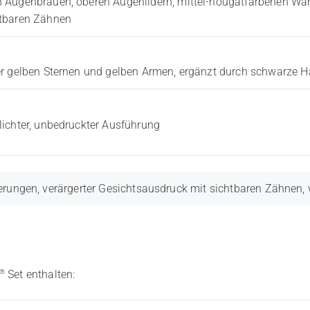
n Augenbrauen, oberen Augenlidern, mittel-nougatfarbenen Wa
htbaren Zähnen
er gelben Sternen und gelben Armen, ergänzt durch schwarze 
lichter, unbedruckter Ausführung
rungen, verärgerter Gesichtsausdruck mit sichtbaren Zähnen, w
®
Set enthalten: