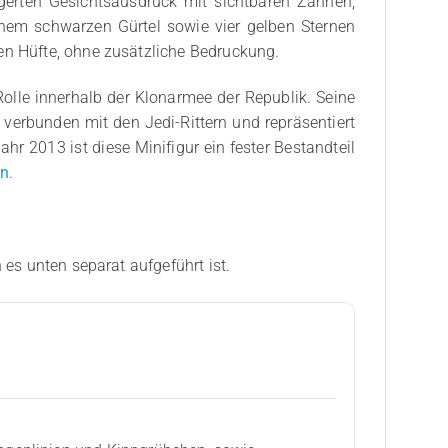
rgerten Gesichtsausdruck mit sichtbaren Zähnen,
nem schwarzen Gürtel sowie vier gelben Sternen
en Hüfte, ohne zusätzliche Bedruckung.
Rolle innerhalb der Klonarmee der Republik. Seine
verbunden mit den Jedi-Rittern und repräsentiert
hr 2013 ist diese Minifigur ein fester Bestandteil
en
.
 es unten separat aufgeführt ist.