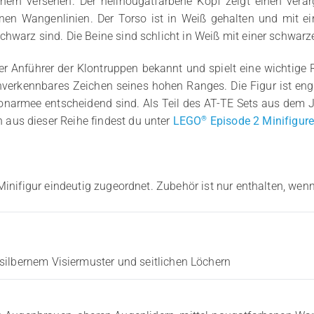
chern versehen. Der hellnougatfarbene Kopf zeigt einen verä
en Wangenlinien. Der Torso ist in Weiß gehalten und mit ei
hwarz sind. Die Beine sind schlicht in Weiß mit einer schwarz
r Anführer der Klontruppen bekannt und spielt eine wichtige 
verkennbares Zeichen seines hohen Ranges. Die Figur ist eng 
lonarmee entscheidend sind. Als Teil des AT-TE Sets aus dem Ja
®
aus dieser Reihe findest du unter
LEGO
Episode 2 Minifigur
Minifigur eindeutig zugeordnet. Zubehör ist nur enthalten, wenn
silbernem Visiermuster und seitlichen Löchern