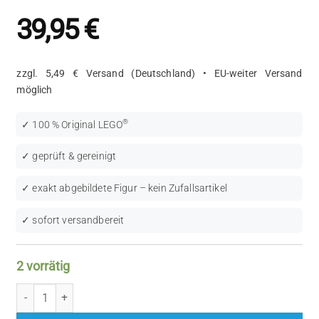
39,95
€
zzgl. 5,49 € Versand (Deutschland) • EU-weiter Versand
möglich
®
✓ 100 % Original LEGO
✓ geprüft & gereinigt
✓ exakt abgebildete Figur – kein Zufallsartikel
✓ sofort versandbereit
2 vorrätig
LEGO Star Wars: Clone Trooper V-wing Pilot (SW0281) Menge