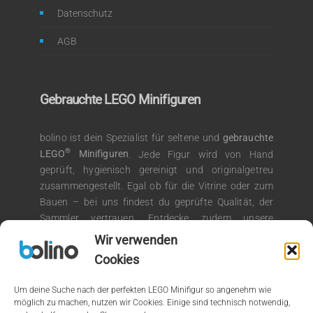
Datenschutz
AGB
Gebrauchte LEGO Minifiguren
bolino ist dein Spezialist für seltene und
gebrauchte
®
LEGO
Minifiguren
. Jede Figur wird von Hand
geprüft, hygienisch gereinigt und originalgetreu
zusammengestellt. Egal ob für die Vitrine oder zum
Bauen – bei uns findest du geprüfte Qualität, der
Sammler vertrauen. Entdecke zudem unsere
®
Auswahl an LEGO
Kiloware für kreative
Wir verwenden
Bauprojekte.
Cookies
Um deine Suche nach der perfekten LEGO Minifigur so angenehm wie
möglich zu machen, nutzen wir Cookies. Einige sind technisch notwendig,