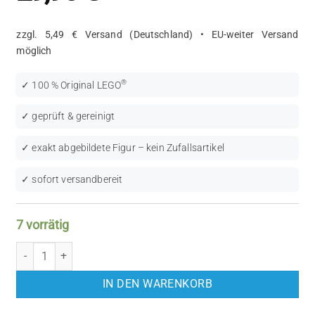
zzgl. 5,49 € Versand (Deutschland) • EU-weiter Versand
möglich
®
✓ 100 % Original LEGO
✓ geprüft & gereinigt
✓ exakt abgebildete Figur – kein Zufallsartikel
✓ sofort versandbereit
7 vorrätig
LEGO Star Wars: Clone Scout Trooper (SW0518) Menge
IN DEN WARENKORB