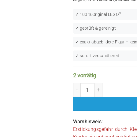
®
✓ 100 % Original LEGO
✓ geprüft & gereinigt
✓ exakt abgebildete Figur – kein
✓ sofort versandbereit
2 vorrätig
LEGO NINJAGO: Clancee (
Warnhinweis:
Erstickungsgefahr durch Kle
Kinder nie unbeaufsichtigt sp