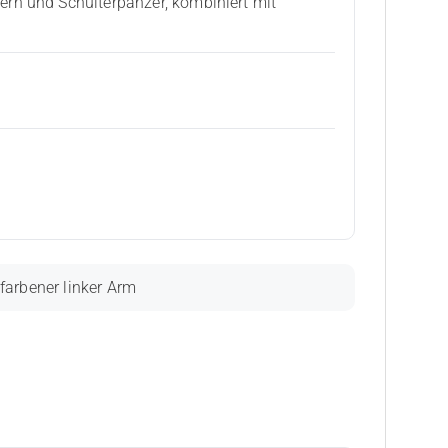
rn und Schulterpanzer, kombiniert mit
farbener linker Arm