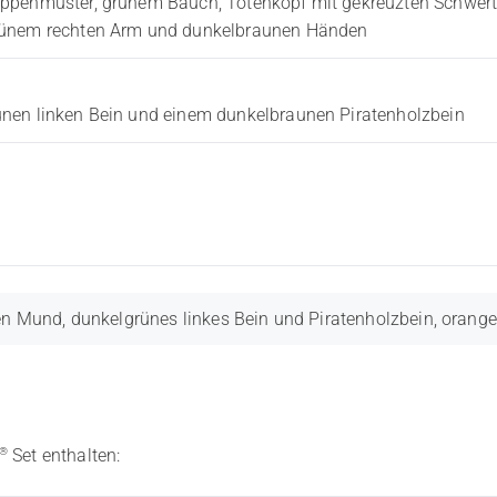
ppenmuster, grünem Bauch, Totenkopf mit gekreuzten Schwerte
grünem rechten Arm und dunkelbraunen Händen
nen linken Bein und einem dunkelbraunen Piratenholzbein
en Mund, dunkelgrünes linkes Bein und Piratenholzbein, orange
®
Set enthalten: