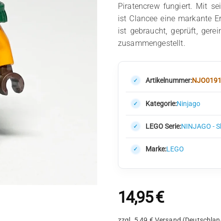
Piratencrew fungiert. Mit 
ist Clancee eine markante 
ist gebraucht, geprüft, ger
zusammengestellt.
Artikelnummer:
NJO019
Kategorie:
Ninjago
LEGO Serie:
NINJAGO - 
Marke:
LEGO
14,95
€
zzgl. 5,49 € Versand (Deutschlan