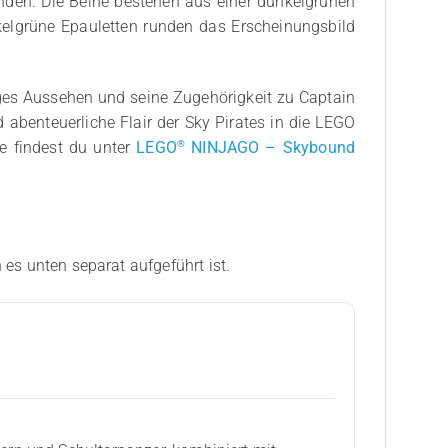
änden. Die Beine bestehen aus einer dunkelgrünen
kelgrüne Epauletten runden das Erscheinungsbild
iges Aussehen und seine Zugehörigkeit zu Captain
 abenteuerliche Flair der Sky Pirates in die LEGO
®
e findest du unter
LEGO
NINJAGO – Skybound
 es unten separat aufgeführt ist.