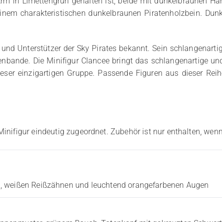
Arm in Limettengrün gehalten ist, beide mit dunkelbraunen H
inem charakteristischen dunkelbraunen Piratenholzbein. Dun
t und Unterstützer der Sky Pirates bekannt. Sein schlangenart
enbande. Die Minifigur Clancee bringt das schlangenartige und
ieser einzigartigen Gruppe. Passende Figuren aus dieser Reih
Minifigur eindeutig zugeordnet. Zubehör ist nur enthalten, wenn
, weißen Reißzähnen und leuchtend orangefarbenen Augen