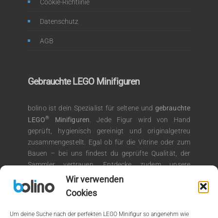
Cookie-Richtlinie
Datenschutz
AGB
Gebrauchte LEGO Minifiguren
bolino ist dein Spezialist für seltene und
gebrauchte
®
LEGO
Minifiguren
. Jede Figur wird von Hand
geprüft, hygienisch gereinigt und originalgetreu
zusammengestellt. Egal ob für die Vitrine oder zum
Bauen – bei uns findest du geprüfte Qualität, der
Sammler vertrauen. Entdecke zudem unsere
®
Auswahl an LEGO
Kiloware für kreative
Wir verwenden
Bauprojekte.
Cookies
Um deine Suche nach der perfekten LEGO Minifigur so angenehm wie