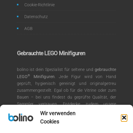
Cookie-Richtlinie
Datenschutz
AGB
Gebrauchte LEGO Minifiguren
bolino ist dein Spezialist für seltene und
gebrauchte
®
LEGO
Minifiguren
. Jede Figur wird von Hand
geprüft, hygienisch gereinigt und originalgetreu
zusammengestellt. Egal ob für die Vitrine oder zum
Bauen – bei uns findest du geprüfte Qualität, der
Sammler vertrauen. Entdecke zudem unsere
®
Auswahl an LEGO
Kiloware für kreative
Wir verwenden
Bauprojekte.
Cookies