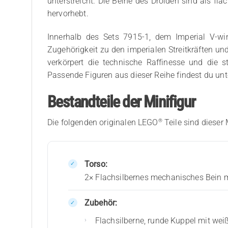
unterstreicht. Die Beine des Droiden sind als fl
hervorhebt.
Innerhalb des Sets 7915-1, dem Imperial V-win
Zugehörigkeit zu den imperialen Streitkräften un
verkörpert die technische Raffinesse und die 
Passende Figuren aus dieser Reihe findest du un
Bestandteile der Minifigur
®
Die folgenden originalen LEGO
Teile sind dieser 
Torso:
2× Flachsilbernes mechanisches Bein m
Zubehör:
Flachsilberne, runde Kuppel mit we