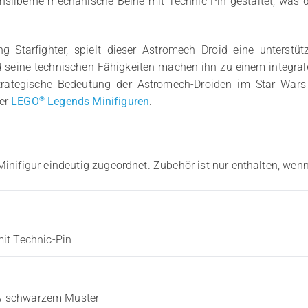
achsilberne mechanische Beine mit Technic-Pin gestaltet, was d
g Starfighter, spielt dieser Astromech Droid eine unterstüt
d seine technischen Fähigkeiten machen ihn zu einem integralen
strategische Bedeutung der Astromech-Droiden im Star Wars
®
ter
LEGO
Legends Minifiguren
.
Minifigur eindeutig zugeordnet. Zubehör ist nur enthalten, wenn
it Technic-Pin
iß-schwarzem Muster