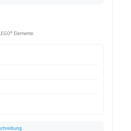
®
 LEGO
Elemente.
schreibung
.