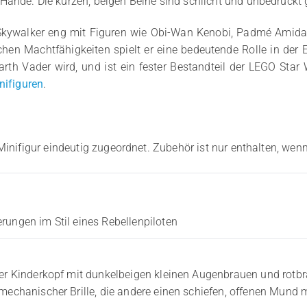
Hände. Die kurzen, beigen Beine sind schlicht und unbedruckt 
Skywalker eng mit Figuren wie Obi-Wan Kenobi, Padmé Amidal
en Machtfähigkeiten spielt er eine bedeutende Rolle in der E
arth Vader wird, und ist ein fester Bestandteil der LEGO Sta
nifiguren
.
Minifigur eindeutig zugeordnet. Zubehör ist nur enthalten, wenn
rungen im Stil eines Rebellenpiloten
kter Kinderkopf mit dunkelbeigen kleinen Augenbrauen und rotb
 mechanischer Brille, die andere einen schiefen, offenen Mun